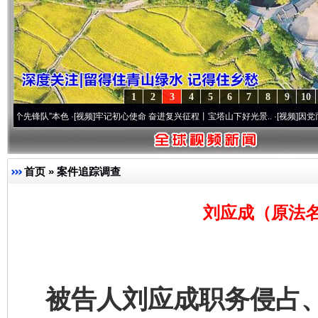
1
2
3
4
5
6
7
8
9
10
队”本色
·[视频]
牢记初心使命 奋进复兴征程丨宝塔山下好光景..
·[视频]
因党而生 为党而
首页
»
案件追踪调查
刘应成（原法名
被告人刘应成职务侵占