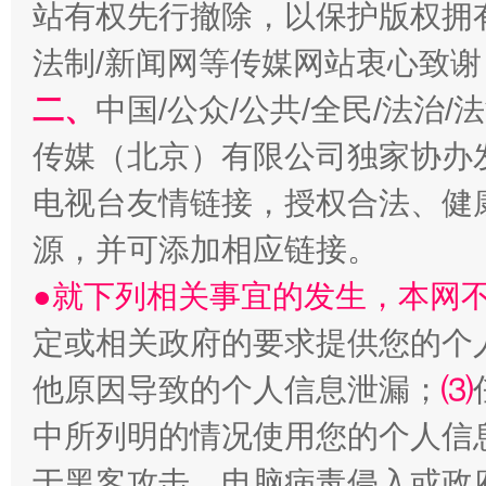
站有权先行撤除，以保护版权拥有者
法制/新闻网等传媒网站衷心致谢
揭开“小金库”的免责幌子
二、
中国/公众/公共/全民/法治
传媒（北京）有限公司独家协办
电视台友情链接，授权合法、健
源，并可添加相应链接。
●就下列相关事宜的发生，本网
定或相关政府的要求提供您的个
受贿1.44亿！段成刚被判无期
从幼儿
他原因导致的个人信息泄漏；
⑶
中所列明的情况使用您的个人信
于黑客攻击、电脑病毒侵入或政