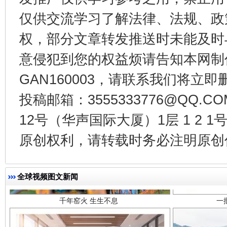
东山县通报“牛蛙产品抗生素超标问题”
法
仅供交流学习了解法律、法规、政
权，部分文章转发推送时未能及时
意侵犯到您的权益烦请告知本网制作采编
GAN160003，请联系我们将立即删
投稿邮箱：3555333776@QQ
12号（华声国际大厦）1层 1 2
原创权利，请转载时务必注明原创作
千年窑火 生生不息
一
全球视频图文新闻