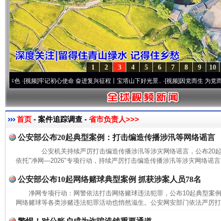
1
2
3
4
5
6
7
8
9
10
·[视频]
牢记初心使命 奋进复兴征程丨宝塔山下好光景..
·[视频]
因党而生 为党而战——百
首页
- 案件追踪调查 -
省市负责人>>>
公安部公布20起典型案例：打击编造传播涉汛等网络谣言
公安机关持续严厉打击编造传播涉汛等涉灾网络谣言，公布20
依托"净网—2026"专项行动，持续严厉打击编造传播涉汛等涉灾网络谣言
公安部公布10起网络赌球典型案例 抓获涉案人员78名
净网专项行动：网警依法打击网络赌球违法犯罪，公布10起典型
网络赌球等各类涉赌违法犯罪活动也悄然滋生。公安网安部门依法严厉打击