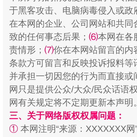
于黑客攻击、电脑病毒侵入或政
在本网的企业、公司网站和共同
致的任何事态后果；
⑹
本网在各
阿坝州三大球赛在茂县开幕
规模最
责情形；
⑺
你在本网站留言的内
条款方可留言和反映投诉报料等
并承担一切因您的行为而直接或
网只是提供公众/大众/民众话语
网有关规定将不定期更新本声明
三、关于网络版权权属问题：
国家大学科技园优化重塑工作
①
本网注明“来源：XXXXXXX网