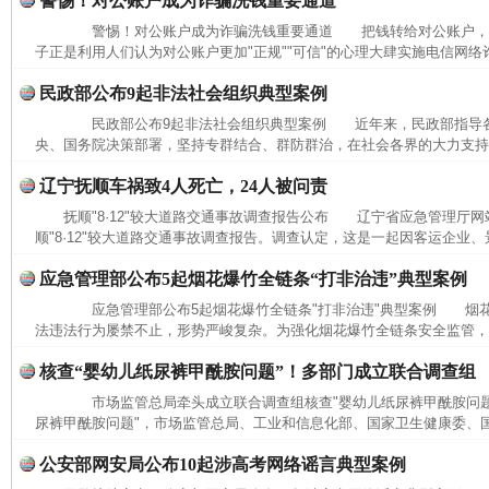
警惕！对公账户成为诈骗洗钱重要通道
警惕！对公账户成为诈骗洗钱重要通道 把钱转给对公账户，
子正是利用人们认为对公账户更加"正规""可信"的心理大肆实施电信网络
民政部公布9起非法社会组织典型案例
民政部公布9起非法社会组织典型案例 近年来，民政部指导各
央、国务院决策部署，坚持专群结合、群防群治，在社会各界的大力支持下
辽宁抚顺车祸致4人死亡，24人被问责
抚顺"8·12"较大道路交通事故调查报告公布 辽宁省应急管理厅网
顺"8·12"较大道路交通事故调查报告。调查认定，这是一起因客运企业、
应急管理部公布5起烟花爆竹全链条“打非治违”典型案例
应急管理部公布5起烟花爆竹全链条"打非治违"典型案例 烟花
法违法行为屡禁不止，形势严峻复杂。为强化烟花爆竹全链条安全监管，进
完善运行机制助力责任有效落实
一纸欠条
核查“婴幼儿纸尿裤甲酰胺问题”！多部门成立联合调查组
市场监管总局牵头成立联合调查组核查"婴幼儿纸尿裤甲酰胺问题
尿裤甲酰胺问题"，市场监管总局、工业和信息化部、国家卫生健康委、国
公安部网安局公布10起涉高考网络谣言典型案例