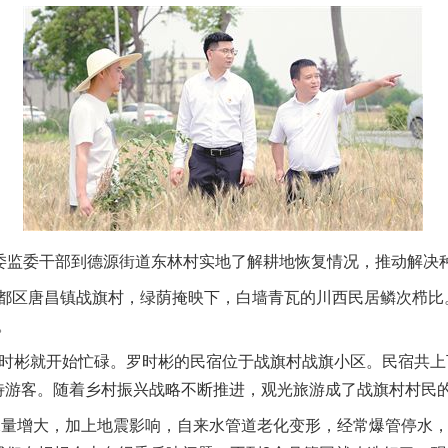
委监委干部到德源街道东林村实地了解耕地恢复情况，推动解决种
区唐昌镇战旗村，绿荫掩映下，白墙青瓦的川西民居鳞次栉比
。
彬就开始忙碌。罗时彬的民宿位于战旗村战旗小区。民宿共上
待游客。随着乡村振兴战略不断推进，观光旅游成了战旗村村民
量增大，加上地震影响，自来水管道老化变形，经常爆管停水，