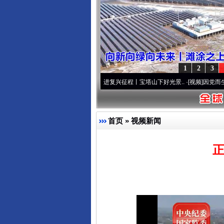
1
2
3
本色
·[视频]
牢记初心使命 奋进复兴征程丨宝塔山下好光景..
·[视频]
因党而生 为党而战—
首页
»
视频新闻
正