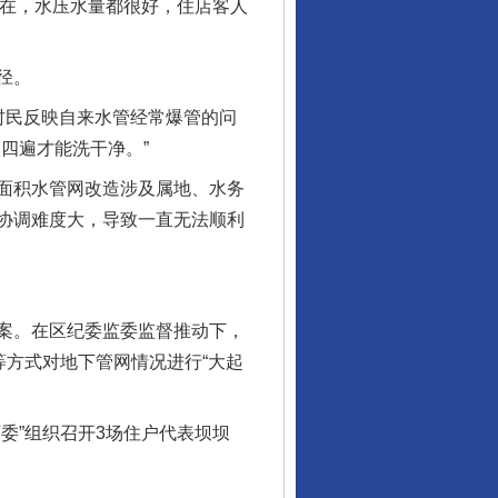
现在，水压水量都很好，住店客人
径。
民反映自来水管经常爆管的问
四遍才能洗干净。”
行业协会接连发公告
面积水管网改造涉及属地、水务
协调难度大，导致一直无法顺利
案。在区纪委监委监督推动下，
等方式对地下管网情况进行“大起
”组织召开3场住户代表坝坝
让核能赋能千行百业