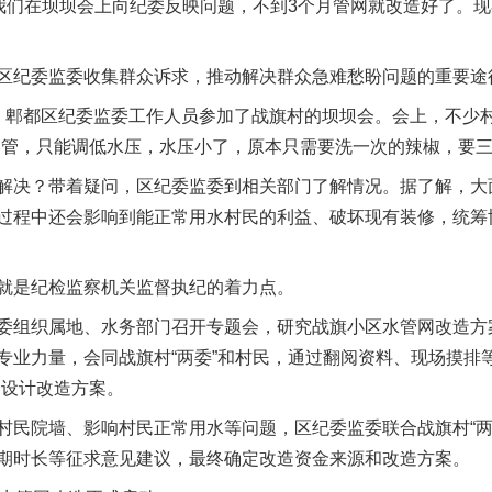
，我们在坝坝会上向纪委反映问题，不到3个月管网就改造好了。
纪委监委收集群众诉求，推动解决群众急难愁盼问题的重要途
郫都区纪委监委工作人员参加了战旗村的坝坝会。会上，不少村
爆管，只能调低水压，水压小了，原本只需要洗一次的辣椒，要三
实
一纸欠条伤亲情 巡回调解促和解..
决？带着疑问，区纪委监委到相关部门了解情况。据了解，大
过程中还会影响到能正常用水村民的利益、破坏现有装修，统筹
是纪检监察机关监督执纪的着力点。
组织属地、水务部门召开专题会，研究战旗小区水管网改造方
专业力量，会同战旗村“两委”和村民，通过翻阅资料、现场摸排
，设计改造方案。
院墙、影响村民正常用水等问题，区纪委监委联合战旗村“两委
题”
法徽映军营 权益有保障
期时长等征求意见建议，最终确定改造资金来源和改造方案。