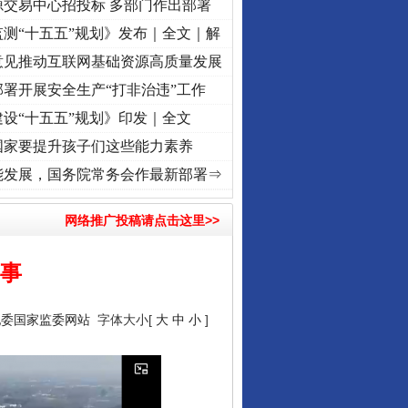
源交易中心招投标 多部门作出部署
测“十五五”规划》发布｜全文｜解
意见推动互联网基础资源高质量发展
署开展安全生产“打非治违”工作
设“十五五”规划》印发｜全文
国家要提升孩子们这些能力素养
]
牢记初心使命 奋进复兴征程丨红船起航处 潮起..
·[视频]
一首歌的时间，读懂乐至的“
能发展，国务院常务会作最新部署⇒
网络推广投稿请点击这里>>
心事
纪委国家监委网站
字体大小[
大
中
小
]