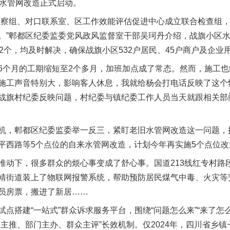
水管网改造正式启动。
察组、对口联系室、区工作效能评估促进中心成立联合检查组，
。”郫都区纪委监委党风政风监督室干部吴珂丹介绍，战旗小区
2个，均及时解决，确保战旗小区532户居民、45户商户及企业
月的工期缩短至2个多月，加班加点成了常态。然而，施工也给
施工声音特别大，影响客人休息，我就给杨会打电话反映了这个
战旗村纪委反映问题，村纪委与镇纪委工作人员当天就跟相关部
一批国家标准开始实施
，郫都区纪委监委举一反三，紧盯老旧水管网改造这一问题，
平西路等5个点位的自来水管网改造，计划今年再实施5个点位改
下，很多群众的烦心事变成了舒心事。国道213线红专村路段装
靖街道装上了物联网报警系统，帮助预防居民煤气中毒、火灾等
员房票，搬进了新居……
建“一站式”群众诉求服务平台，围绕“问题怎么来”“来了怎么
主推、部门主办、群众主评”长效机制。仅2024年，四川省乡