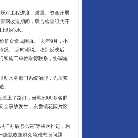
既对工程进度、质量、资金开展
水管网改造期间，联合检查组共开
用上顺心水。
群众造成困扰。“去年9月，小
情况。”罗时彬说。收到反映后，
门和施工单位取得联系，协调施
从数据变化看反腐深化
推动水务部门系统治理，先后实
造。
上了路灯，当地5000多名群
安全事故发生；友爱镇花园片区
办”“办后怎么建”等梯次推进，构
镇一级就收集群众急难愁盼问题