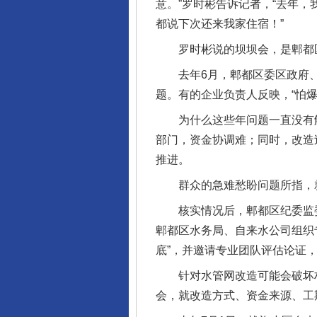
意。”罗时彬告诉记者，“去年
都说下次还来我家住宿！”
罗时彬说的坝坝会，是郫都区
去年6月，郫都区委区政府、
题。有的企业负责人反映，“怕
完善运行机制助力责任有效落
为什么这些年问题一直没有解
部门，资金协调难；同时，改造
推进。
群众的急难愁盼问题所指，就
核实情况后，郫都区纪委监委
郫都区水务局、自来水公司组织
底”，并邀请专业团队评估论证
针对水管网改造可能会破坏村民
东山县通报“牛蛙产品抗生素超标问
会，就改造方式、资金来源、工