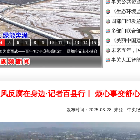
事关公共资
《生态环境监
读
四部门印发
多部门联合部
《美丽中国建
4
5
6
7
8
9
10
11
12
13
14
15
未来五年，
—百年“纪”事⑧加强纪律..
·[视频]
牢记初心使命 奋进复兴征程丨“转折之城”激荡..
·[视频
事关人工智
风反腐在身边·记者百县行丨 烦心事变舒
发布时间：2025-03-28 来源：
中央