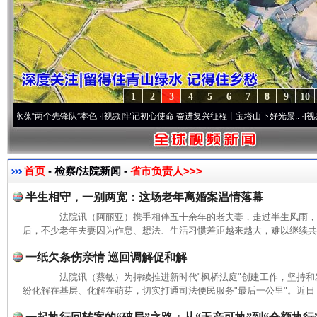
1
2
3
4
5
6
7
8
9
10
“两个先锋队”本色
·[视频]
牢记初心使命 奋进复兴征程丨宝塔山下好光景..
·[视频]
因党而
首页
- 检察/法院新闻 -
省市负责人>>>
半生相守，一别两宽：这场老年离婚案温情落幕
法院讯（阿丽亚）携手相伴五十余年的老夫妻，走过半生风雨，
后，不少老年夫妻因为作息、想法、生活习惯差距越来越大，难以继续共同
一纸欠条伤亲情 巡回调解促和解
法院讯（蔡敏）为持续推进新时代"枫桥法庭"创建工作，坚持和发
纷化解在基层、化解在萌芽，切实打通司法便民服务"最后一公里"。近日，