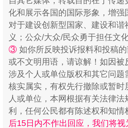
自其它媒体，转载目的在于传递
化和展示各国的国际形象，增强
对于建设创新型国家、建设和谐
义；公众/大众/民众勇于担任文
③
如你所反映投诉报料和投稿的
或不文明用语，请谅解！如因被
“蜀中异人”王建安的艺术幻境
涉及个人或单位版权和其它问题
核实属实，有权先行撤除或暂时
人或单位，本网根据有关法律法
利，任何公民都有陈述权和知情
后15日内不作出回应，我们将视