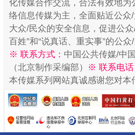
化传媒合作交流，合法有效地为公
络信息传媒为主，全面贴近公众/
大众/民众的安全信息，促进公众
百姓”和“说真话、重实事”的公众
千年窑火 生生不息
一
※ 联系方式：
中国公共传媒/中
（北京制作采编部）
※ 联系电话
本传媒系列网站真诚感谢您对本
揭开“小金库”的免责幌子