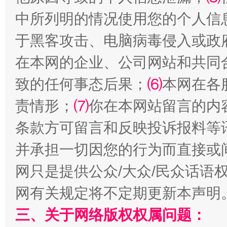
中所列明的情况使用您的个人信
于黑客攻击、电脑病毒侵入或政
全民健身五年计划来了！等你上场
在本网的企业、公司网站和共同
致的任何事态后果；
⑹
本网在各
责情形；
⑺
你在本网站留言的内
条款方可留言和反映投诉报料等
并承担一切因您的行为而直接或
网只是提供公众/大众/民众话语
阿坝州三大球赛在茂县开幕
规模最
网有关规定将不定期更新本声明
三、关于网络版权权属问题：