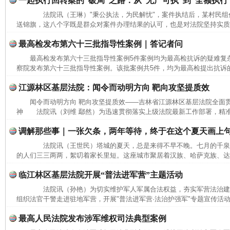
一起执行回转案的“破局”之路：从“无产可执”到“全额执行
法院讯（王琳）"秉公执法，为民解忧"，案件执结后，某村民组
送锦旗，这八个字既是群众对案件办理结果的认可，也是对法院坚持实质化
最高检发布第六十三批指导性案例｜答记者问
最高检发布第六十三批指导性案例5件案例均为最高检抗诉的疑难
察院发布第六十三批指导性案例。该批案例共5件，均为最高检提出抗诉的
江源林区基层法院：闻令而动明方向 靶向攻坚提质效
闻令而动明方向 靶向攻坚提质效——吉林省江源林区基层法院全面
神 法院讯（刘维 鄢然）为迅速贯彻落实上级法院最新工作部署，精准
调解那些事｜一张欠条，两年等待，终于在这个夏天画上
法院讯（王世民）塔城的夏天，总是来得不早不晚。七月的千泉
的人们三三两两，絮叨着家长里短。这座城市聚居着汉族、哈萨克族、达斡
临江林区基层法院开展“普法进军营”主题活动
法院讯（孙艳）为切实维护军人军属合法权益，夯实军营法治建
组织法官干警走进驻地军营，开展"普法进军营·法治护强军"专题宣传活动
最高人民法院发布涉军维权司法典型案例