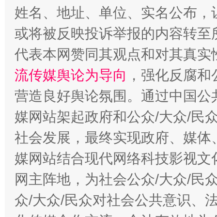
姓名、地址、单位、实名公布，让
或将被反映投诉举报的内容转至
完善运行机制助力责任有效落实
一纸欠条
代表本网赞同其观点和对其真实
流传媒舆论为导向
，强化反腐和
营造良好舆论氛围。通过中国公共
媒网站架起政府和公众/大众/民
社会发展，最终实现政府、媒体、
媒网站结合现代网络科技影视文
东山县通报“牛蛙产品抗生素超标问题”
法
网主阵地，为社会公众/大众/民
众/大众/民众对社会公共意识、