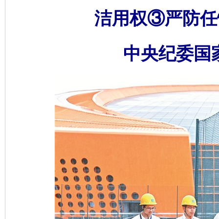
洁用权③严防任
中央纪委国