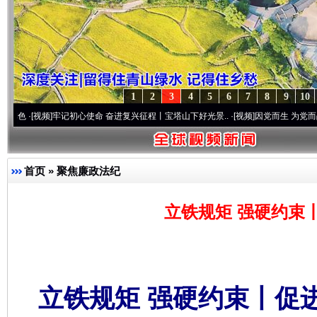
1
2
3
4
5
6
7
8
9
10
频]
牢记初心使命 奋进复兴征程丨宝塔山下好光景..
·[视频]
因党而生 为党而战——百年“纪
首页
»
聚焦廉政法纪
立铁规矩 强硬约束
立铁规矩 强硬约束丨促