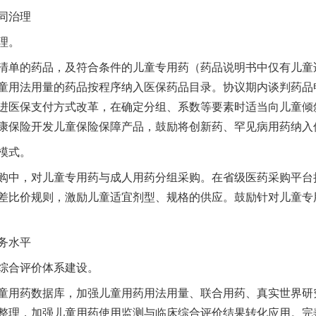
同治理
理。
单的药品，及符合条件的儿童专用药（药品说明书中仅有儿童
童用法用量的药品按程序纳入医保药品目录。协议期内谈判药品
进医保支付方式改革，在确定分组、系数等要素时适当向儿童倾
康保险开发儿童保险保障产品，鼓励将创新药、罕见病用药纳入
模式。
中，对儿童专用药与成人用药分组采购。在省级医药采购平台
差比价规则，激励儿童适宜剂型、规格的供应。鼓励针对儿童专
务水平
合评价体系建设。
用药数据库，加强儿童用药用法用量、联合用药、真实世界研
整理，加强儿童用药使用监测与临床综合评价结果转化应用。完