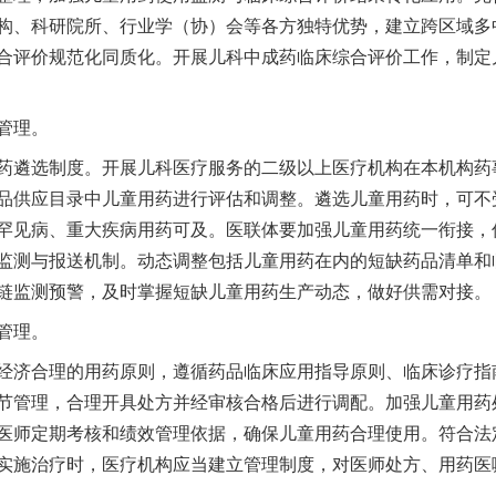
构、科研院所、行业学（协）会等各方独特优势，建立跨区域多
合评价规范化同质化。开展儿科中成药临床综合评价工作，制定
管理。
遴选制度。开展儿科医疗服务的二级以上医疗机构在本机构药
品供应目录中儿童用药进行评估和调整。遴选儿童用药时，可不受
罕见病、重大疾病用药可及。医联体要加强儿童用药统一衔接，
监测与报送机制。动态调整包括儿童用药在内的短缺药品清单和
链监测预警，及时掌握短缺儿童用药生产动态，做好供需对接。
管理。
济合理的用药原则，遵循药品临床应用指导原则、临床诊疗指
节管理，合理开具处方并经审核合格后进行调配。加强儿童用药
医师定期考核和绩效管理依据，确保儿童用药合理使用。符合法
实施治疗时，医疗机构应当建立管理制度，对医师处方、用药医