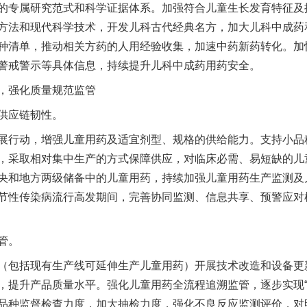
的专属研究范式和科学证据体系。加强符合儿童生长发育特征及
方法和现代科学技术，开发儿科古代经典名方，加大儿科中成药
种清单，推动相关方药的人用经验收集，加速中药新药转化。加
警戒警示等具体信息，持续提升儿科中成药用药安全。
强化质量规范监管
供应链韧性。
行动，增强儿童用药及适宜剂型、规格的供给能力。支持小品
，采取相对集中生产的方式保障供应，对临床必需、易短缺的儿
央和地方两级储备中的儿童用药，持续加强儿童用药生产监测及
节性传染病流行高发期间，完善协同监测、信息共享、预警应对
管。
包括现有生产线可延伸生产儿童用药）开展技术改造和设备更
，提升产品质量水平。强化儿童用药全流程追溯监管，逐步实现“
品种监督检查力度，加大抽检力度，强化不良反应监测评价，对