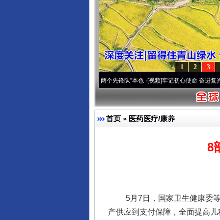
1
2
3
改变雪域高原..
·[视频]
永葆“两个先锋队”本色
·[视频]
牢记初心使命 奋进复兴征程丨宝塔
首页
»
医药医疗/康养
8
5月7日，国家卫生健康委等8
产供应到支付保障，全面提高儿