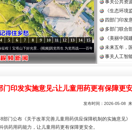
事关公共资
《生态环境监
读
四部门印发
多部门联合部
《美丽中国建
4
5
6
7
8
9
10
11
12
13
14
15
未来五年，
山下好光景..
·[视频]
因党而生 为党而战——百年“纪”事⑧加强纪律..
·[视频]
牢记初心使
事关人工智
部门印发实施意见:让儿童用药更有保障更
发布时间：2026-05-08 
部门公布《关于改革完善儿童用药供应保障机制的实施意见》
科供药用药能力，让儿童用药更有保障更安全。