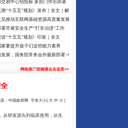
源交易中心招投标 多部门作出部署
测“十五五”规划》发布｜全文｜解
意见推动互联网基础资源高质量发展
署开展安全生产“打非治违”工作
设“十五五”规划》印发｜全文
国家要提升孩子们这些能力素养
命 奋进复兴征程丨“转折之城”激荡..
·[视频]
牢记初心使命 奋进复兴征程丨红船起航处 
能发展，国务院常务会作最新部署⇒
网络推广投稿请点击这里>>
安全
来源：
中国政府网
字体大小[
大
中
小
]
，从研发源头到临床使用，从生