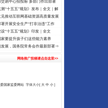
源交易中心招投标 多部门作出部署
测“十五五”规划》发布｜全文｜解
意见推动互联网基础资源高质量发展
署开展安全生产“打非治违”工作
设“十五五”规划》印发｜全文
国家要提升孩子们这些能力素养
程丨“转折之城”激荡..
·[视频]
牢记初心使命 奋进复兴征程丨红船起航处 潮起..
·[视频]
能发展，国务院常务会作最新部署⇒
网络推广投稿请点击这里>>
纪委国家监委网站
字体大小[
大
中
小
]