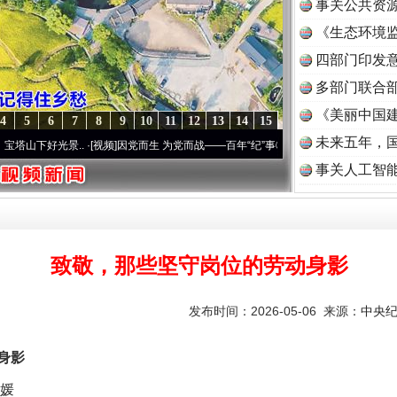
事关公共资
《生态环境监
读
四部门印发
多部门联合部
《美丽中国建
4
5
6
7
8
9
10
11
12
13
14
15
未来五年，
·[视频]
因党而生 为党而战——百年“纪”事⑧加强纪律..
·[视频]
牢记初心使命 奋进复兴征
事关人工智
致敬，那些坚守岗位的劳动身影
发布时间：2026-05-06 来源：
中央
身影
媛