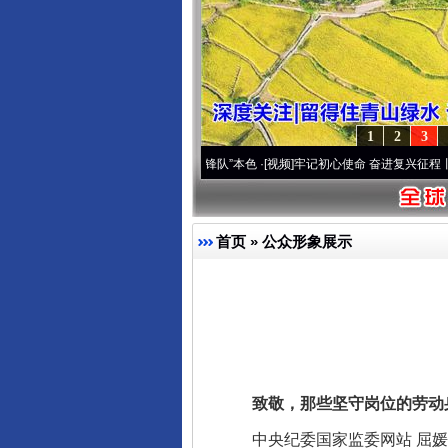
1
2
3
.
·[视频]
永葆“两个先锋队”本色
·[视频]
牢记初心使命 奋进复兴征程丨宝塔山下好光景..
首页
»
公众形象展示
致敬，那些坚守岗位的劳动
中央纪委国家监委网站 屈媛