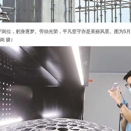
岗位，躬身逐梦。劳动光荣，平凡坚守亦是美丽风景。图为5月
岗 摄）