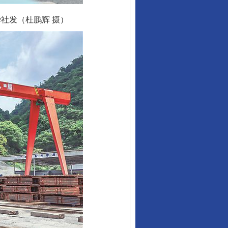
社发（杜鹏辉 摄）