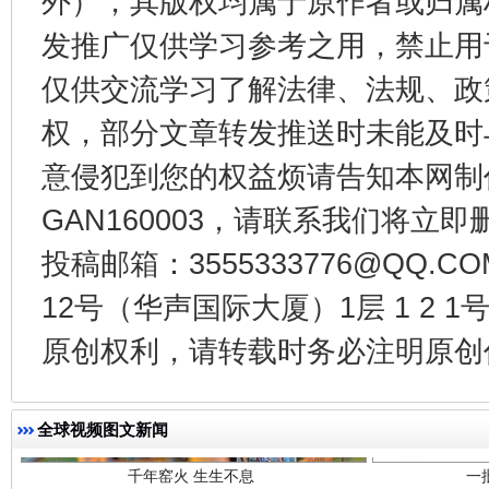
外），其版权均属于原作者或归属
发推广仅供学习参考之用，禁止用
东山县通报“牛蛙产品抗生素超标问题”
法
仅供交流学习了解法律、法规、政
权，部分文章转发推送时未能及时
意侵犯到您的权益烦请告知本网制作采编
GAN160003，请联系我们将立即删
投稿邮箱：3555333776@QQ
12号（华声国际大厦）1层 1 2
千年窑火 生生不息
一
原创权利，请转载时务必注明原创作
全球视频图文新闻