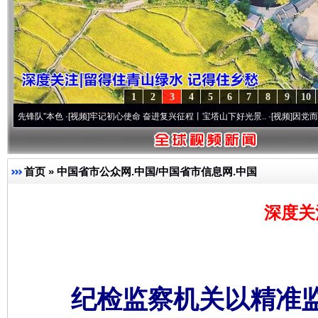
1
2
3
4
5
6
7
8
9
10
本色
·[视频]
牢记初心使命 奋进复兴征程丨宝塔山下好光景..
·[视频]
因党而生 为党而战—
首页
»
中国省市公众网.中国/中国省市信息网.中国
深度关
纪检监察机关以精准