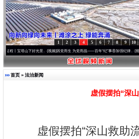
1
2
3
4
5
6
7
8
9
10
山下好光景..
·[视频]
因党而生 为党而战——百年“纪”事⑧加强纪律..
·[视频]
牢记初心使
首页
»
法治新闻
虚假摆拍“深山
虚假摆拍“深山救助流浪