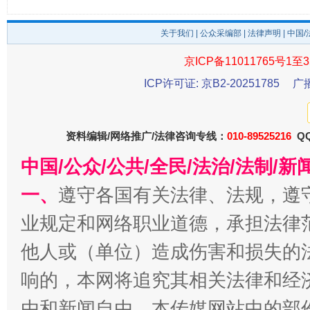
关于我们
|
公众采编部
|
法律声明
| 中国
京ICP备11011765号1至3
ICP许可证: 京B2-20251785
广
揭开“小金库”的免责幌子
资料编辑/网络推广/法律咨询专线：
010-89525216
QQ
中国/公众/公共/全民/法治/法制/
一、
遵守各国有关法律、法规，遵
业规定和网络职业道德，承担法律
他人或（单位）造成伤害和损失的
响的，本网将追究其相关法律和经
受贿1.44亿！段成刚被判无期
从幼儿
由和新闻自由。本传媒网站中的部