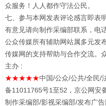
众服务！人人都作守法公民。
东山县通报“牛蛙产品抗生素超标问题”
法
七、参与本网发表评论感言即表明
有意见请向制作采编部联系，电话：0
公众传媒所有辅助网站属多元发
传媒网的支持帮助与合作交流。
主办 :
★★★★★
中国/公众/公共/全民/
千年窑火 生生不息
一
备11011765号1至52，京公网安备：
制作采编部/影视采编部/发布广告