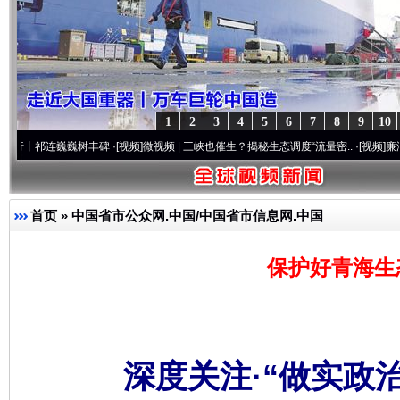
1
2
3
4
5
6
7
8
9
10
连巍巍树丰碑
·[视频]
微视频 | 三峡也催生？揭秘生态调度“流量密..
·[视频]
廉洁文化中国行
首页
»
中国省市公众网.中国/中国省市信息网.中国
保护好青海生
深度关注·“做实政