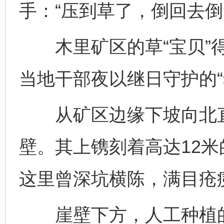
手：“压到草了，倒回去倒
完善运行机制助力责任有效落实
一纸欠条
木里矿区的草“宝贝”得
当地干部夜以继日守护的“
从矿区边缘下坡向北直行
壁。其上镌刻着高达12米
东山县通报“牛蛙产品抗生素超标问题”
法
这里曾深坑横陈，满目疮
崖壁下方，人工种植的