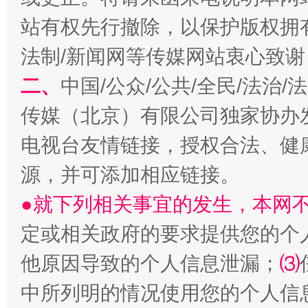
站有权先行撤除，以保护版权拥有者
揭开“小金库”的免责幌子
法制/新闻网等传媒网站衷心致谢
二、
中国/公众/公共/全民/法治
传媒（北京）有限公司独家协办
电视台友情链接，授权合法、健
源，并可添加相应链接。
●就下列相关事宜的发生，本网
定或相关政府的要求提供您的个
受贿1.44亿！段成刚被判无期
从幼儿
他原因导致的个人信息泄漏；
⑶
中所列明的情况使用您的个人信