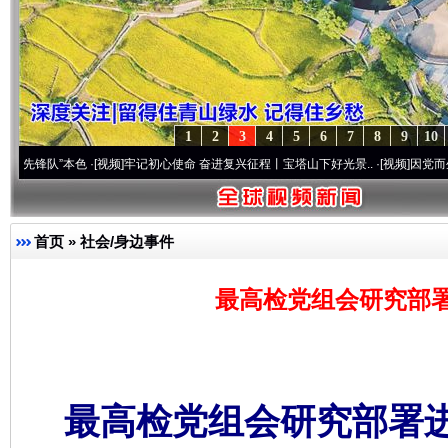
1
2
3
4
5
6
7
8
9
10
”本色
·[视频]
牢记初心使命 奋进复兴征程丨宝塔山下好光景..
·[视频]
因党而生 为党而战
首页
»
社会/身边事件
最高检党组会研究部
最高检党组会研究部署